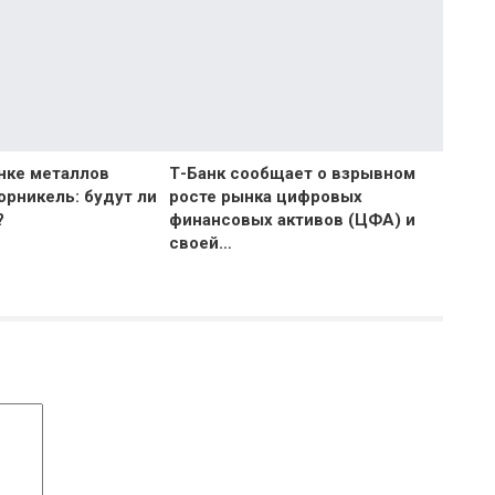
нке металлов
Т-Банк сообщает о взрывном
орникель: будут ли
росте рынка цифровых
?
финансовых активов (ЦФА) и
своей…