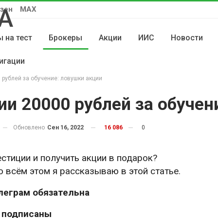
зен
MAX
 на тест
Брокеры
Акции
ИИС
Новости
игации
рублей за обучение: ловушки акции
и 20000 рублей за обучен
Обновлено
Сен 16, 2022
16 086
0
стиции и получить акции в подарок?
 всём этом я рассказываю в этой статье.
леграм обязательна
е подписаны