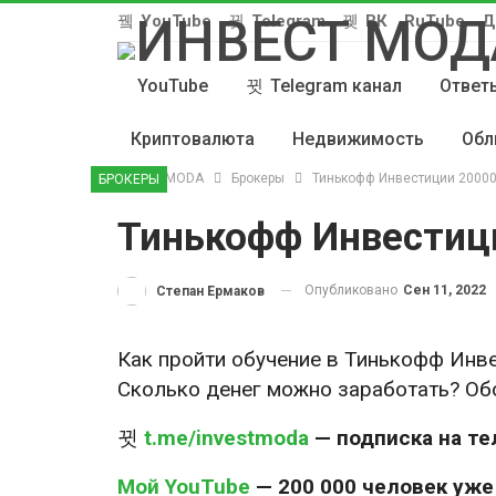
YouTube
Telegram
ВК
RuTube
Д
YouTube
Telegram канал
Ответы
Криптовалюта
Недвижимость
Обл
INVEST MODA
Брокеры
Тинькофф Инвестиции 20000 
БРОКЕРЫ
Тинькофф Инвестици
Опубликовано
Сен 11, 2022
Степан Ермаков
Как пройти обучение в Тинькофф Инве
Сколько денег можно заработать? Обо
t.me/investmoda
— подписка на те
Мой YouTube
— 200 000 человек уж