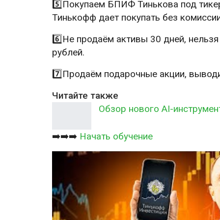
5️⃣Покупаем БПИФ Тинькова под тике
Тинькофф дает покупать без комиссии
6️⃣Не продаём активы 30 дней, нельз
рублей.
7️⃣Продаём подарочные акции, выводим
Читайте также
Обзор нового AI-инструмен
➡️➡️➡️
Начать обучение