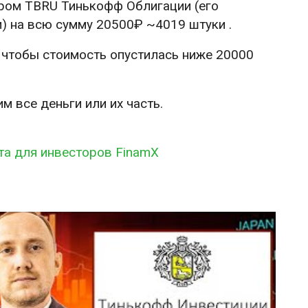
ром TBRU Тинькофф Облигации (его
) на всю сумму 20500₽ ~4019 штуки .
я чтобы стоимость опустилась ниже 20000
 все деньги или их часть.
та для инвесторов FinamX