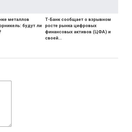
нке металлов
Т-Банк сообщает о взрывном
орникель: будут ли
росте рынка цифровых
?
финансовых активов (ЦФА) и
своей…