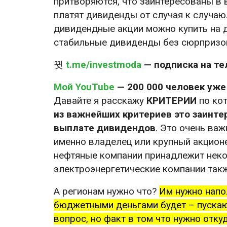
притворяются, что заинтересованы в 
платят дивиденды от случая к случаю
дивидендные акции можно купить на 
стабильные дивиденды без сюрпризо
t.me/investmoda
— подписка на те
Мой YouTube
— 200 000 человек уж
Давайте я расскажу
КРИТЕРИИ
по кот
из важнейших критериев это заинт
выплате дивидендов
. Это очень ва
именно владелец или крупный акционе
нефтяные компании принадлежит нек
электроэнергетические компании так
А регионам нужно что?
Им нужно напо
бюджетными деньгами будет – пускают
вопрос, но факт в том что нужно отку