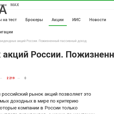
зен
MAX
 на тест
Брокеры
Акции
ИИС
Новости
игации
видендных акций России. Пожизненный пассивный доход
 акций России. Пожизнен
2 219
0
и российский рынок акций позволяет это
амых доходных в мире по критерию
которые компании в России только