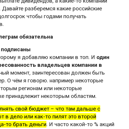
выплате дивидендов, а какие-то компании
. Давайте разберемся какие российские
долгосрок чтобы годами получать
в.
леграм обязательна
е подписаны
орому я добавляю компании в топ. И
один
ересованность владельцев компании в
жный момент, заинтересован должен быть
р. О чём я говорю. например некоторые
оторым регионам или некоторые
же принадлежит некоторым областям.
лнять свой бюджет – что там дальше с
 в дело или как-то пилят это второй
да-то брать деньги
. И часто какой-то % акций