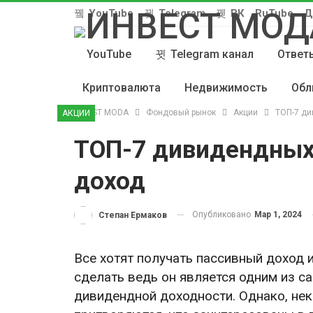
YouTube
Telegram
ВК
RuTube
Д
YouTube
Telegram канал
Ответы
Криптовалюта
Недвижимость
Обл
INVEST MODA
Фондовый рынок
Акции
ТОП-7 ди
АКЦИИ
ТОП-7 дивидендных
доход
Опубликовано
Мар 1, 2024
Степан Ермаков
Все хотят получать пассивный доход 
сделать ведь он является одним из с
дивидендной доходности. Однако, не